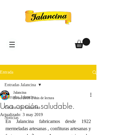
Entrada
Entradas Jalancina
Jalancina
Entradas Jalancina
26 oct 2018
2 min de lectura
Una opción saludable.
Cocina con Jalancina
Actualizado:
3 may 2019
Noticias
En Jalancina fabricamos desde 1922 
mermeladas artesanas , confituras artesanas y 