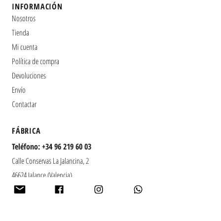
INFORMACIÓN
Alcohol(Etanol): 2g
Nosotros
Tienda
Mi cuenta
Política de compra
Devoluciones
Envío
Contactar
​FÁBRICA
Teléfono:
+34 96 219 60 03
Calle Conservas La Jalancina, 2
46624 Jalance (Valencia)
España
Horario:
Lunes a viernes