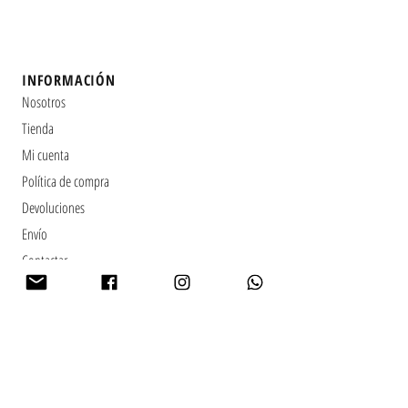
INFORMACIÓN
Nosotros
Tienda
Mi cuenta
Política de compra
Devoluciones
Envío
Contactar
​FÁBRICA
Teléfono:
+34 96 219 60 03
Calle Conservas La Jalancina, 2
46624 Jalance (Valencia)