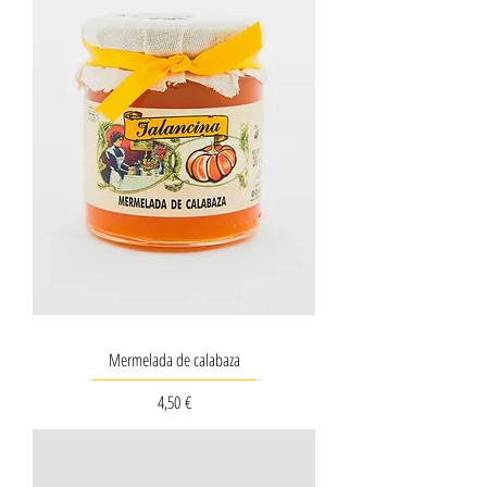
Mermelada de calabaza
Precio
4,50 €