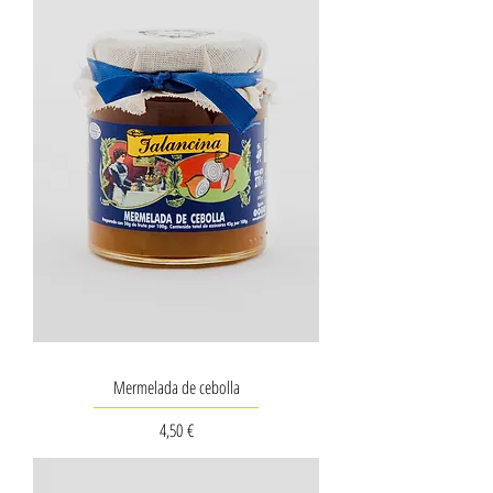
Mermelada de cebolla
Precio
4,50 €